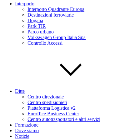
Interporto
Interporto Quadrante Europa
Destinazioni ferroviarie
Dogana
Park TIR
Parco urbano
Volkswagen Group Italia Spa
Controllo Accessi
Ditte
Centro direzionale
Centro spedizionieri
Piattaforma Logistica v2
Euroffice Business Center
Centro autotrasportatori e altri servizi
Formazione
Dove siamo
Notizie