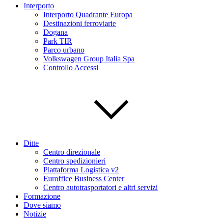
Interporto
Interporto Quadrante Europa
Destinazioni ferroviarie
Dogana
Park TIR
Parco urbano
Volkswagen Group Italia Spa
Controllo Accessi
Ditte
Centro direzionale
Centro spedizionieri
Piattaforma Logistica v2
Euroffice Business Center
Centro autotrasportatori e altri servizi
Formazione
Dove siamo
Notizie