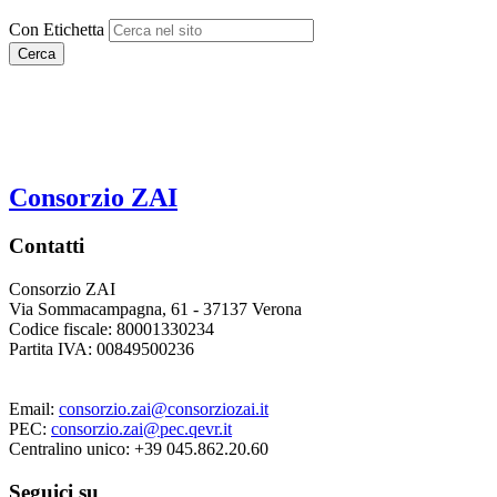
Con Etichetta
Cerca
Consorzio ZAI
Contatti
Consorzio ZAI
Via Sommacampagna, 61 - 37137 Verona
Codice fiscale: 80001330234
Partita IVA: 00849500236
Email:
consorzio.zai@consorziozai.it
PEC:
consorzio.zai@pec.qevr.it
Centralino unico: +39 045.862.20.60
Seguici su